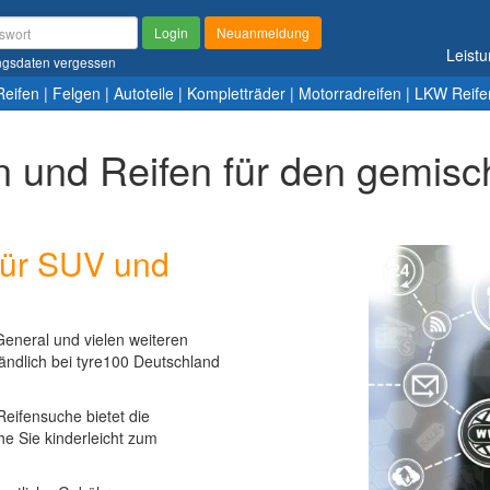
Login
Neuanmeldung
Leist
gsdaten vergessen
Reifen
|
Felgen
|
Autoteile
|
Kompletträder
|
Motorradreifen
|
LKW Reife
in und Reifen für den gemisc
 für SUV und
eneral und vielen weiteren
ständlich bei tyre100 Deutschland
eifensuche bietet die
he Sie kinderleicht zum