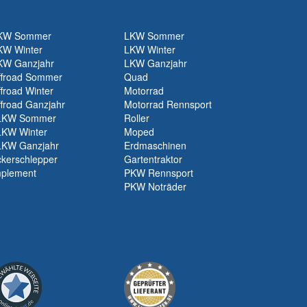
KW Sommer
LKW Sommer
KW Winter
LKW Winter
KW Ganzjahr
LKW Ganzjahr
ffroad Sommer
Quad
froad Winter
Motorrad
froad Ganzjahr
Motorrad Rennsport
LKW Sommer
Roller
LKW Winter
Moped
LKW Ganzjahr
Erdmaschinen
kerschlepper
Gartentraktor
mplement
PKW Rennsport
PKW Noträder