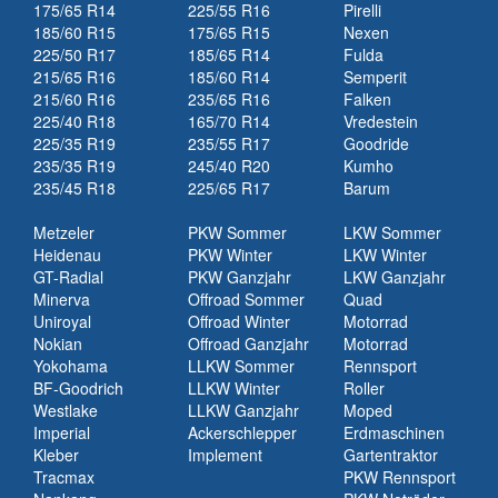
175/65 R14
225/55 R16
Pirelli
185/60 R15
175/65 R15
Nexen
225/50 R17
185/65 R14
Fulda
215/65 R16
185/60 R14
Semperit
215/60 R16
235/65 R16
Falken
225/40 R18
165/70 R14
Vredestein
225/35 R19
235/55 R17
Goodride
235/35 R19
245/40 R20
Kumho
235/45 R18
225/65 R17
Barum
Metzeler
PKW Sommer
LKW Sommer
Heidenau
PKW Winter
LKW Winter
GT-Radial
PKW Ganzjahr
LKW Ganzjahr
Minerva
Offroad Sommer
Quad
Uniroyal
Offroad Winter
Motorrad
Nokian
Offroad Ganzjahr
Motorrad
Yokohama
LLKW Sommer
Rennsport
BF-Goodrich
LLKW Winter
Roller
Westlake
LLKW Ganzjahr
Moped
Imperial
Ackerschlepper
Erdmaschinen
Kleber
Implement
Gartentraktor
Tracmax
PKW Rennsport