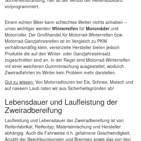
Sonneneinstrahlung, hier ist der Verlust der Reifensubstanz
vorprogrammiert.
Einem echten Biker kann schlechtes Wetter nichts anhaben –
umso wichtiger werden
Winterreifen
für
Motorräder
und
Motorroller. Der Großhandel für Motorrad-Winterreifen bzw.
Motorrad-Ganzjahresreifen ist im Vergleich zu PKW
verhältnismäßig klein, vereinzelte Hersteller bieten jedoch
Produkte die auf den Winter- oder Ganzjahreseinsatz
zugeschnitten sind an. In der Regel sind Motorrad-Winterreifen
mit einer weicheren Gummimischung ausgestattet, wodurch
Zweiradfahrten im Winter kein Problem mehr darstellen.
Gut zu wissen:
Von Motorradtouren bei Eis, Schnee, Matsch und
auf nassem Laub raten wir aus Sicherheitsgründen ab!
Lebensdauer und Laufleistung der
Zweiradbereifung
Laufleistung und Lebensdauer der Zweiradbereifung ist von
Reifenfabrikat, Reifentyp, Materialmischung und Hersteller
abhängig. Auch die Fahrweise d.h. gefahrene Geschwindigkeit,
Anzahl der Beschleunigungen und Bremsen sowie das von den