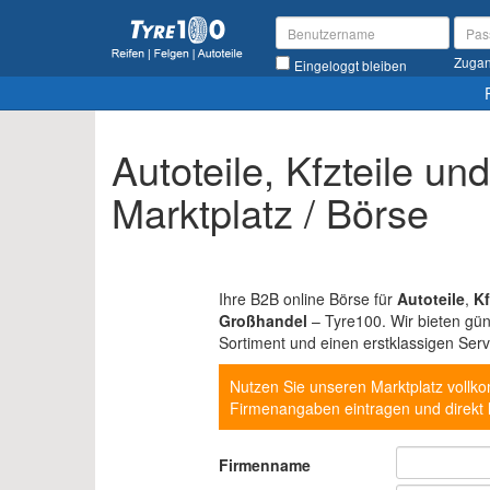
Zugan
Eingeloggt bleiben
Autoteile, Kfzteile u
Marktplatz / Börse
Ihre B2B online Börse für
Autoteile
,
Kf
Großhandel
– Tyre100. Wir bieten güns
Sortiment und einen erstklassigen Serv
Nutzen Sie unseren Marktplatz voll
Firmenangaben eintragen und direkt 
Firmenname