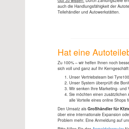
Gut zu wissen:
Durch Zahlungsziele erh
auch die Handlungsfähigkeit der Autot
Teilehändler und Autowerkstätten.
Hat eine Autoteil
Zu 100% – wir helfen Ihnen noch besser
sich voll und ganz auf Ihr Kerngeschäf
Unser Vertriebsteam bei Tyre10
Unser System überprüft die Boni
Wir senken Ihre Marketing- und 
Sie möchten einen zusätzlichen 
alle Vorteile eines online Shops f
Den Umsatz als
Großhändler für Kfztei
über eine internationale Expansion od
Problem mehr. Eine Anmeldung auf unser
Bitte füllen Sie das
Anmeldeformular
fü