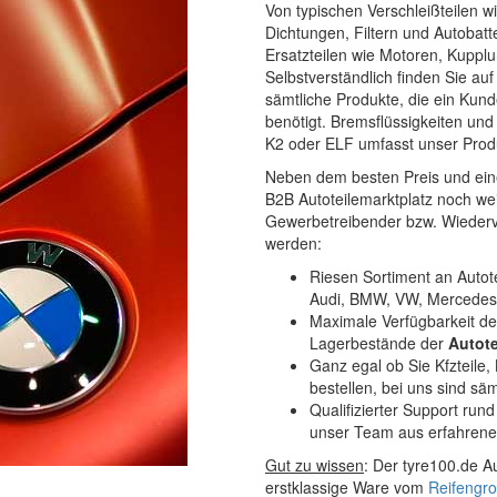
Von typischen Verschleißteilen
Dichtungen, Filtern und Autobatte
Ersatzteilen wie Motoren, Kuppl
Selbstverständlich finden Sie a
sämtliche Produkte, die ein Kun
benötigt. Bremsflüssigkeiten und
K2 oder ELF umfasst unser Produk
Neben dem besten Preis und ein
B2B Autoteilemarktplatz noch wei
Gewerbetreibender bzw. Wiederve
werden:
Riesen Sortiment an Autote
Audi, BMW, VW, Mercedes-
Maximale Verfügbarkeit de
Lagerbestände der
Autote
Ganz egal ob Sie Kfzteile,
bestellen, bei uns sind säm
Qualifizierter Support ru
unser Team aus erfahrenen 
Gut zu wissen
: Der tyre100.de Au
erstklassige Ware vom
Reifengr