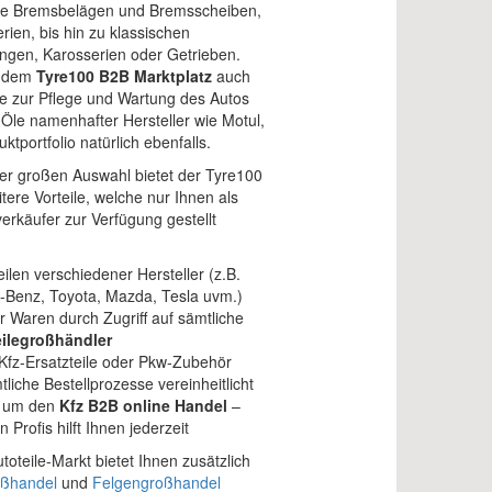
 wie Bremsbelägen und Bremsscheiben,
rien, bis hin zu klassischen
ungen, Karosserien oder Getrieben.
uf dem
Tyre100 B2B Marktplatz
auch
de zur Pflege und Wartung des Autos
 Öle namenhafter Hersteller wie Motul,
tportfolio natürlich ebenfalls.
er großen Auswahl bietet der Tyre100
tere Vorteile, welche nur Ihnen als
rkäufer zur Verfügung gestellt
ilen verschiedener Hersteller (z.B.
Benz, Toyota, Mazda, Tesla uvm.)
r Waren durch Zugriff auf sämtliche
ilegroßhändler
 Kfz-Ersatzteile oder Pkw-Zubehör
tliche Bestellprozesse vereinheitlicht
nd um den
Kfz B2B online Handel
–
Profis hilft Ihnen jederzeit
toteile-Markt bietet Ihnen zusätzlich
oßhandel
und
Felgengroßhandel