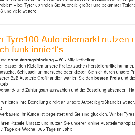
oblem – bei Tyre100 finden Sie Autoteile großer und bekannter Teileher
S und viele weitere.
 Tyre100 Autoteilemarkt nutzen
ch funktioniert‘s
und
ohne Vertragsbindung
– €0,- Mitgliedbeitrag
den passenden Kfzteilen unsere Freitextsuche (Herstellerartikelnum
ugsuche, Schlüsselnummersuche oder klicken Sie sich durch unsere P
serer B2B Autoteile Großhändler, wählen Sie den
besten Preis
und die
korb
Versand- und Zahlungsart auswählen und die Bestellung absenden. Hat 
r leiten Ihre Bestellung direkt an unsere Autoteilegroßhändler weiter
t
 verbauen: Ihr Kunde ist begeistert und Sie sind glücklich. Wir bei Tyr
 Ihren Kfzteile Umsatz und nutzen Sie unseren online Autoteilemarktpl
 7 Tage die Woche, 365 Tage im Jahr: