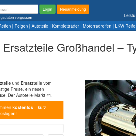
Login
Neuanmeldung
Leist
gsdaten vergessen
Reifen
|
Felgen
|
Autoteile
|
Kompletträder
|
Motorradreifen
|
LKW Reife
nd Ersatzteile Großhandel – T
zteile
und
Ersatzteile
vom
tige Preise, ein riesen
ice. Der Autoteile-Markt #1.
kommen
kostenlos
– kurz
loslegen!