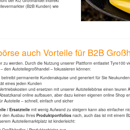
öht der Kfz Großhandel indirekt
eilevermarkter (B2B Kunden) wie
ebörse auch Vorteile für B2B Groß
 zu werden. Durch die Nutzung unserer Plattform entlastet Tyre100 vie
t – den Autoteilegroßhandel – fokussieren können:
0 betreibt permanente Kundenakquise und generiert für Sie Neukunden
tät eines jeden Kunden
Vertriebskosten und ersetzen mit unserer Autoteilebörse einen teuren 
Absatzkanal online aufbauen, aber dazu keinen eigenen online Shop ers
ür Autoteile – schnell, einfach und sicher
le / Ersatzteile
mit wenig Aufwand zu steigern kann also einfacher nich
er den Ausbau Ihres
Produktportfolios
nach, auch das ist mit einem B
em Autoteilemarktplatz ist kinderleicht:
r Großhändler / Produktanbieter aus.