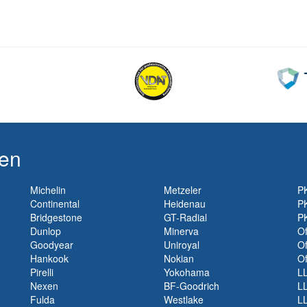
ken
Michelin
Metzeler
P
Continental
Heidenau
P
Bridgestone
GT-Radial
P
Dunlop
Minerva
O
Goodyear
Uniroyal
Of
Hankook
Nokian
Of
Pirelli
Yokohama
L
Nexen
BF-Goodrich
L
Fulda
Westlake
L