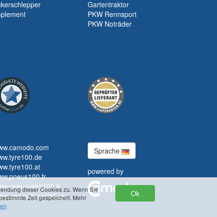
kerschlepper
Gartentraktor
mplement
PKW Rennsport
PKW Noträder
ww.camodo.com
Sprache
ww.tyre100.de
w.tyre100.at
powered by
ww.pneus100.fr
w.pneumatici100.it
rwendung dieser Cookies zu. Wenn Sie
Ok
ww.neumaticos100.es
bestimmte Zeit gespeichert. Mehr
fen