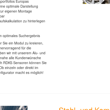
portfolios Europas
ine optimale Darstellung
 zur eigenen Montage
bar
aufskalkulation zu hinterlegen
ein optimales Suchergebnis
ür Sie ein Modul zu kreieren,
hervorragend für die
en wir mit unserem Alu- und
einahe alle Kundenwünsche
uch RDKS Sensoren können Sie
Ob einzeln oder direkt im
figurator macht es möglich!
Stahl- und Kom