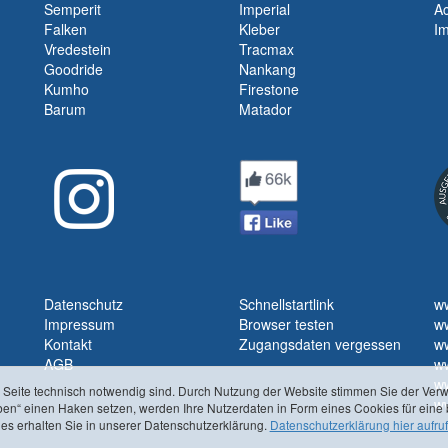
Semperit
Imperial
Ac
Falken
Kleber
I
Vredestein
Tracmax
Goodride
Nankang
Kumho
Firestone
Barum
Matador
Datenschutz
Schnellstartlink
w
Impressum
Browser testen
w
Kontakt
Zugangsdaten vergessen
ww
AGB
w
ww
r Seite technisch notwendig sind. Durch Nutzung der Website stimmen Sie der Ve
w
ben“ einen Haken setzen, werden Ihre Nutzerdaten in Form eines Cookies für eine 
es erhalten Sie in unserer Datenschutzerklärung.
Datenschutzerklärung hier aufru