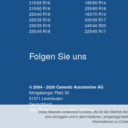
215/65 R16
185/60 R14
215/60 R16
235/65 R16
225/40 R18
165/70 R14
225/35 R19
235/55 R17
235/35 R19
245/40 R20
235/45 R18
225/65 R17
Folgen Sie uns
© 2004 - 2026 Camodo Automotive AG
Königsberger Platz 30
51371 Leverkusen
Deutschland
Kein Rückversand an diese Adresse
Diese Website verwendet Cookies, die für den Betrieb de
sich einloggen und in dem Kästchen „eingeloggt blei
Informationen zu Cooki