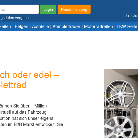
Login
Neuanmeldung
Leist
gsdaten vergessen
Reifen
|
Felgen
|
Autoteile
|
Kompletträder
|
Motorradreifen
|
LKW Reife
ch oder edel –
lettrad
önnen Sie über 1 Million
irtuell auf das Fahrzeug
ation hat sich unser eigens
sten im B2B Markt entwickelt. Sie