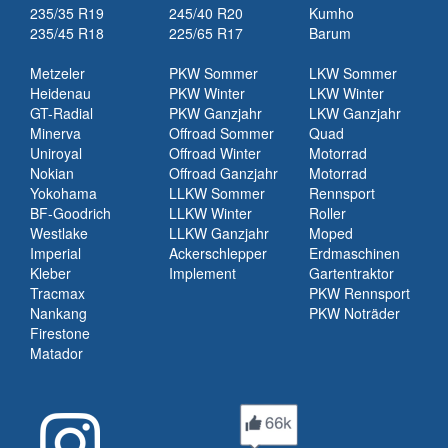
235/35 R19
245/40 R20
Kumho
235/45 R18
225/65 R17
Barum
Metzeler
PKW Sommer
LKW Sommer
Heidenau
PKW Winter
LKW Winter
GT-Radial
PKW Ganzjahr
LKW Ganzjahr
Minerva
Offroad Sommer
Quad
Uniroyal
Offroad Winter
Motorrad
Nokian
Offroad Ganzjahr
Motorrad
Yokohama
LLKW Sommer
Rennsport
BF-Goodrich
LLKW Winter
Roller
Westlake
LLKW Ganzjahr
Moped
Imperial
Ackerschlepper
Erdmaschinen
Kleber
Implement
Gartentraktor
Tracmax
PKW Rennsport
Nankang
PKW Noträder
Firestone
Matador