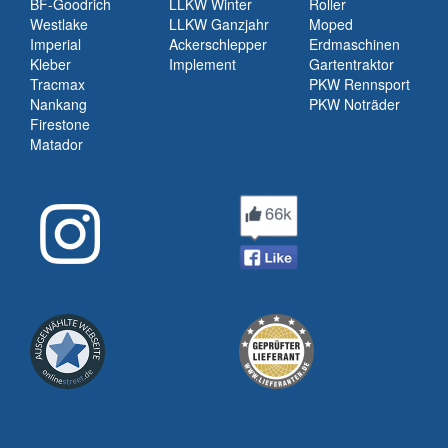
BF-Goodrich
LLKW Winter
Roller
Westlake
LLKW Ganzjahr
Moped
Imperial
Ackerschlepper
Erdmaschinen
Kleber
Implement
Gartentraktor
Tracmax
PKW Rennsport
Nankang
PKW Noträder
Firestone
Matador