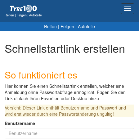
Toggl
navig
Reifen
|
Felgen
|
Autoteile
Schnellstartlink erstellen
So funktioniert es
Hier können Sie einen Schnellstartlink erstellen, welcher eine
Anmeldung ohne Passwortabfrage ermöglicht. Fügen Sie den
Link einfach Ihren Favoriten oder Desktop hinzu
Vorsicht: Dieser Link enthält Benutzername und Passwort und
wird erst wieder durch eine Passwortänderung ungültig!
Benutzername