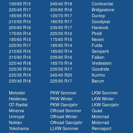
195/65 R15
245/45 R18
Continental
225/45 R17
205/65 R16
Bridgestone
185/65 R15
120/70 R17
Dunlop
215/55 R16
180/55 R17
Goodyear
205/60 R16
235/65 R17
Hankook
175/65 R14
225/55 R16
Pirelli
185/60 R15
175/65 R15
Nexen
225/50 R17
185/65 R14
Fulda
215/65 R16
185/60 R14
Semperit
215/60 R16
235/65 R16
Falken
225/40 R18
165/70 R14
Vredestein
225/35 R19
235/55 R17
Goodride
235/35 R19
245/40 R20
Kumho
235/45 R18
225/65 R17
Barum
Metzeler
PKW Sommer
LKW Sommer
Heidenau
PKW Winter
LKW Winter
GT-Radial
PKW Ganzjahr
LKW Ganzjahr
Minerva
Offroad Sommer
Quad
Uniroyal
Offroad Winter
Motorrad
Nokian
Offroad Ganzjahr
Motorrad
Yokohama
LLKW Sommer
Rennsport