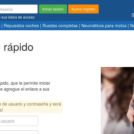
Iniciar sesión
Nuevo registro
S
ó sus datos de acceso
s
|
Repuestos coches
|
Ruedas completas
|
Neumáticos para motos
|
N
o rápido
ido, que le permite iniciar
e agregue el enlace a sus
e de usuario y contraseña y será
a!