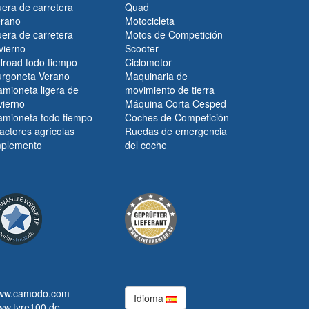
era de carretera
Quad
erano
Motocicleta
era de carretera
Motos de Competición
vierno
Scooter
froad todo tiempo
Ciclomotor
urgoneta Verano
Maquinaria de
mioneta ligera de
movimiento de tierra
vierno
Máquina Corta Cesped
amioneta todo tiempo
Coches de Competición
actores agrícolas
Ruedas de emergencia
mplemento
del coche
ww.camodo.com
Idioma
ww.tyre100.de