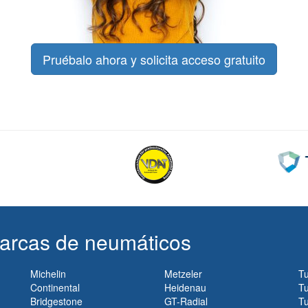
Pruébalo ahora y solicita acceso gratuito
arcas de neumáticos
Michelin
Metzeler
T
Continental
Heidenau
Tu
Bridgestone
GT-Radial
T