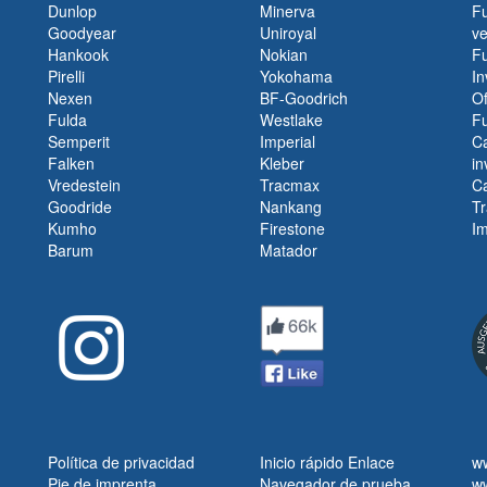
Dunlop
Minerva
Fu
Goodyear
Uniroyal
v
Hankook
Nokian
Fu
Pirelli
Yokohama
In
Nexen
BF-Goodrich
Of
Fulda
Westlake
F
Semperit
Imperial
Ca
Falken
Kleber
in
Vredestein
Tracmax
C
Goodride
Nankang
Tr
Kumho
Firestone
I
Barum
Matador
Política de privacidad
Inicio rápido Enlace
w
Pie de imprenta
Navegador de prueba
w