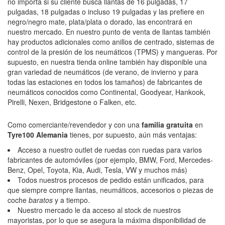
no importa si su cliente busca llantas de 16 pulgadas, 17
pulgadas, 18 pulgadas o incluso 19 pulgadas y las prefiere en
negro/negro mate, plata/plata o dorado, las encontrará en
nuestro mercado. En nuestro punto de venta de llantas también
hay productos adicionales como anillos de centrado, sistemas de
control de la presión de los neumáticos (TPMS) y mangueras. Por
supuesto, en nuestra tienda online también hay disponible una
gran variedad de neumáticos (de verano, de invierno y para
todas las estaciones en todos los tamaños) de fabricantes de
neumáticos conocidos como Continental, Goodyear, Hankook,
Pirelli, Nexen, Bridgestone o Falken, etc.
Como comerciante/revendedor y con una
familia gratuita
en
Tyre100 Alemania
tienes, por supuesto, aún más ventajas:
Acceso a nuestro outlet de ruedas con ruedas para varios
fabricantes de automóviles (por ejemplo, BMW, Ford, Mercedes-
Benz, Opel, Toyota, Kia, Audi, Tesla, VW y muchos más)
Todos nuestros procesos de pedido están unificados, para
que siempre compre llantas, neumáticos, accesorios o piezas de
coche
baratos
y a tiempo.
Nuestro mercado le da acceso al stock de nuestros
mayoristas, por lo que se asegura la máxima disponibilidad de