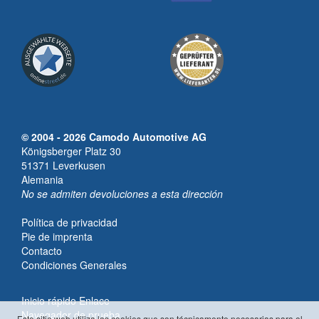
© 2004 - 2026 Camodo Automotive AG
Königsberger Platz 30
51371 Leverkusen
Alemania
No se admiten devoluciones a esta dirección
Política de privacidad
Pie de imprenta
Contacto
Condiciones Generales
Inicio rápido Enlace
Navegador de prueba
Este sitio web utiliza las cookies que son técnicamente necesarias para el