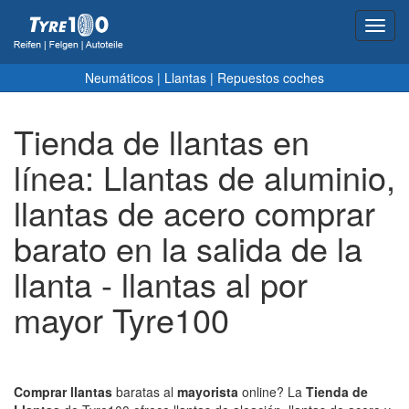
Toggl
navig
Neumáticos
|
Llantas
|
Repuestos coches
Tienda de llantas en
línea: Llantas de aluminio,
llantas de acero comprar
barato en la salida de la
llanta - llantas al por
mayor Tyre100
Comprar llantas
baratas al
mayorista
online? La
Tienda de