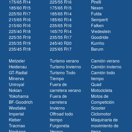
175/65 R14
225/55 R16
Pirelli
185/60 R15
175/65 R15
Nexen
225/50 R17
185/65 R14
Fulda
215/65 R16
185/60 R14
Semperit
215/60 R16
235/65 R16
Falken
225/40 R18
165/70 R14
Vredestein
225/35 R19
235/55 R17
Goodride
235/35 R19
245/40 R20
Kumho
235/45 R18
225/65 R17
Barum
Metzeler
Turismo verano
Camión verano
Heidenau
Turismo Invierno
Camión invierno
GT-Radial
Turismo Todo
Camión todo
Minerva
Tiempo
tiempo
Uniroyal
Fuera de
Quad
Nokian
carretera verano
Motocicleta
Yokohama
Fuera de
Motos de
BF-Goodrich
carretera
Competición
Westlake
Invierno
Scooter
Imperial
Offroad todo
Ciclomotor
Kleber
tiempo
Maquinaria de
Tracmax
Furgoneta
movimiento de
Nankang
Verano
tierra