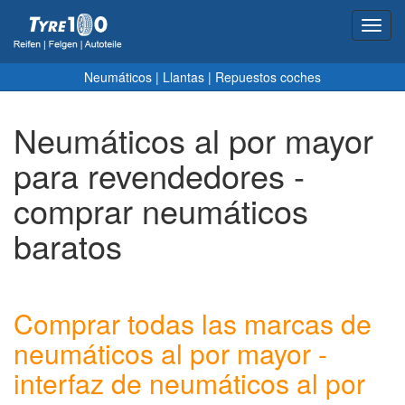
Toggl
navig
Neumáticos
|
Llantas
|
Repuestos coches
Neumáticos al por mayor
para revendedores -
comprar neumáticos
baratos
Comprar todas las marcas de
neumáticos al por mayor -
interfaz de neumáticos al por