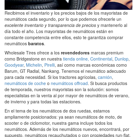
Recibimos el inventario y los precios bajos de los mayoristas de
neumáticos cada segundo, por lo que podemos ofrecerle un
excelente inventario y transparencia de precios
y mantenerlo al
día todo el año. Los mayoristas de neumáticos están en
constante competencia entre ellos, esto te garantiza comprar
neumáticos
baratos
.
Wholesale Tires ofrece a los
revendedores
marcas premium
como Bridgestone en nuestra
tienda online,
Continental
,
Dunlop
,
Goodyear
,
Michelin
,
Pirelli
, así como marcas económicas como
Barum, GT Radial, Nankang. Tenemos el neumático adecuado
para cada necesidad. Si los tractores agrícolas,
camión
,
neumáticos de coche
o
neumáticos offroad
. Si busca productos
de temporada, nuestros mayoristas son la solución: somos
especialistas en la venta al por mayor de neumáticos de verano,
de invierno y para todas las estaciones.
En el tema de los neumáticos de dos ruedas, estamos
ampliamente posicionados: ya sean neumáticos de moto, de
scooter o de ciclomotor, nuestra gama incluye todos los
neumáticos. Además de los neumáticos nuevos, encontrará, por
supuesto, neumáticos recauchutados o con propiedades run-flat,