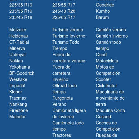
225/35 R19
235/55 R17
Goodride
235/35 R19
245/40 R20
Kumho
235/45 R18
225/65 R17
Barum
Metzeler
Turismo verano
Camión verano
Heidenau
Turismo Invierno
Camión invierno
GT-Radial
Turismo Todo
Camión todo
Minerva
Tiempo
tiempo
Uniroyal
Fuera de
Quad
Nokian
carretera verano
Motocicleta
Yokohama
Fuera de
Motos de
BF-Goodrich
carretera
Competición
Westlake
Invierno
Scooter
Imperial
Offroad todo
Ciclomotor
Kleber
tiempo
Maquinaria de
Tracmax
Furgoneta
movimiento de
Nankang
Verano
tierra
Firestone
Camioneta ligera
Máquina Corta
Matador
de invierno
Cesped
Camioneta todo
Coches de
tiempo
Competición
Tractores
Ruedas de