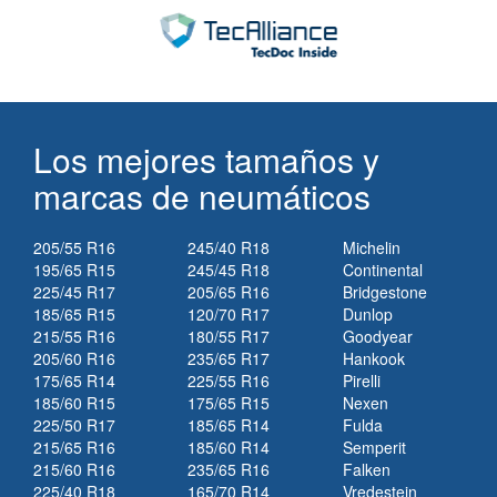
Los mejores tamaños y
marcas de neumáticos
205/55 R16
245/40 R18
Michelin
195/65 R15
245/45 R18
Continental
225/45 R17
205/65 R16
Bridgestone
185/65 R15
120/70 R17
Dunlop
215/55 R16
180/55 R17
Goodyear
205/60 R16
235/65 R17
Hankook
175/65 R14
225/55 R16
Pirelli
185/60 R15
175/65 R15
Nexen
225/50 R17
185/65 R14
Fulda
215/65 R16
185/60 R14
Semperit
215/60 R16
235/65 R16
Falken
225/40 R18
165/70 R14
Vredestein