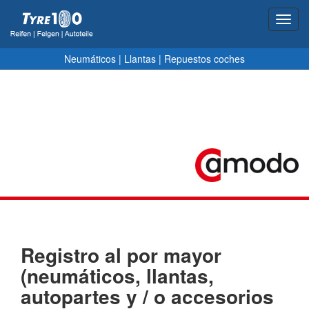
Toggl
navig
Neumáticos
|
Llantas
|
Repuestos coches
Registro al por mayor
(neumáticos, llantas,
autopartes y / o accesorios