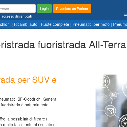
Login
Diventare un Partner
c
i accesso dimenticati
chioni
|
Ricambi auto
|
Ruote complete
|
Pneumatici per moto
|
Pneumat
ristrada fuoristrada All-Terra
trada per SUV e
pneumatici BF-Goodrich, General
er fuoristrada è naturalmente
 la possibilità di filtrare i
 molto facilmente al risultato di