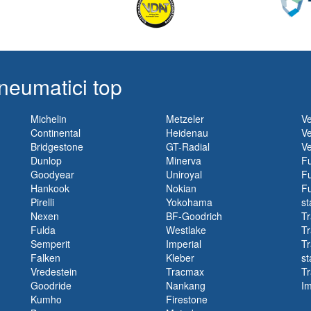
neumatici top
Michelin
Metzeler
Ve
Continental
Heidenau
Ve
Bridgestone
GT-Radial
Ve
Dunlop
Minerva
Fu
Goodyear
Uniroyal
Fu
Hankook
Nokian
Fu
Pirelli
Yokohama
st
Nexen
BF-Goodrich
Tr
Fulda
Westlake
Tr
Semperit
Imperial
Tr
Falken
Kleber
st
Vredestein
Tracmax
Tr
Goodride
Nankang
I
Kumho
Firestone