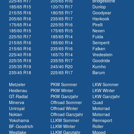
225/45 R17
205/65 R16
Bridgestone
185/65 R15
120/70 R17
Dunlop
215/55 R16
180/55 R17
Goodyear
205/60 R16
235/65 R17
Hankook
175/65 R14
225/55 R16
Pirelli
185/60 R15
175/65 R15
Nexen
225/50 R17
185/65 R14
Fulda
215/65 R16
185/60 R14
Semperit
215/60 R16
235/65 R16
Falken
225/40 R18
165/70 R14
Vredestein
225/35 R19
235/55 R17
Goodride
235/35 R19
245/40 R20
Kumho
235/45 R18
225/65 R17
Barum
Metzeler
PKW Sommer
LKW Sommer
Heidenau
PKW Winter
LKW Winter
GT-Radial
PKW Ganzjahr
LKW Ganzjahr
Minerva
Offroad Sommer
Quad
Uniroyal
Offroad Winter
Motorrad
Nokian
Offroad Ganzjahr
Motorrad
Yokohama
LLKW Sommer
Rennsport
BF-Goodrich
LLKW Winter
Roller
Westlake
LLKW Ganzjahr
Moped