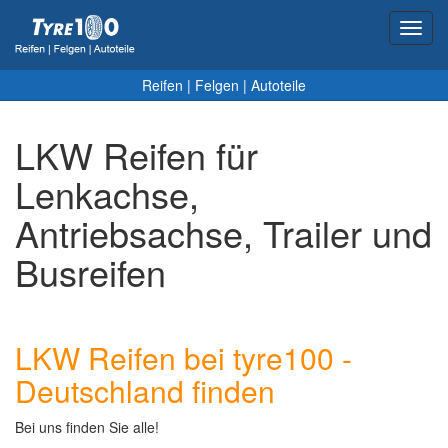
Toggl
navig
Reifen
|
Felgen
|
Autoteile
LKW Reifen für
Lenkachse,
Antriebsachse, Trailer und
Busreifen
LKW Reifen bei tyre100 -
Deutschland finden
Bei uns finden Sie alle!