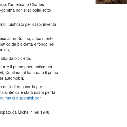
ico, l'americano Charles
-gomma non si scioglie sotto
di, piuttosto per caso, inventa
zese John Dunlop, attualmente
atico da bicicletta e fondò nel
unlop,
ici da bicicletta.
durre il primo pneumatico per
4, Continental ha creato il primo
r automobili.
e dell'odierna corda per
a sintetica è stata usata per la
eumatici disponibili per
.
luppato da Michelin nel 1948.