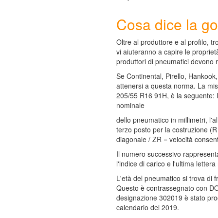
Cosa dice la 
Oltre al produttore e al profilo, t
vi aiuteranno a capire le propriet
produttori di pneumatici devono r
Se Continental, Pirello, Hankook,
attenersi a questa norma. La mi
205/55 R16 91H, è la seguente: 
nominale
dello pneumatico in millimetri, l'a
terzo posto per la costruzione (
diagonale / ZR = velocità consent
Il numero successivo rappresenta i
l'indice di carico e l'ultima lette
L'età del pneumatico si trova di 
Questo è contrassegnato con DO
designazione 302019 è stato prod
calendario del 2019.