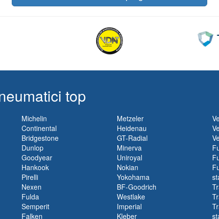
neumatici top
Michelin
Metzeler
Ve
Continental
Heidenau
Ve
Bridgestone
GT-Radial
Ve
Dunlop
Minerva
Fu
Goodyear
Uniroyal
Fu
Hankook
Nokian
Fu
Pirelli
Yokohama
st
Nexen
BF-Goodrich
Tr
Fulda
Westlake
Tr
Semperit
Imperial
Tr
Falken
Kleber
st