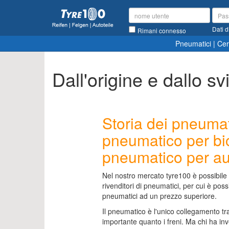
Dati d
Rimani connesso
Pneumatici
|
Cer
Dall'origine e dallo s
Storia dei pneumati
pneumatico per bic
pneumatico per au
Nel nostro mercato tyre100 è possibile a
rivenditori di pneumatici, per cui è possi
pneumatici ad un prezzo superiore.
Il pneumatico è l'unico collegamento tra 
importante quanto i freni. Ma chi ha i