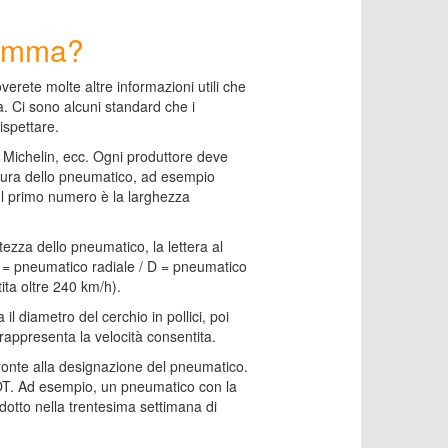
gomma?
roverete molte altre informazioni utili che
à. Ci sono alcuni standard che i
ispettare.
 Michelin, ecc. Ogni produttore deve
sura dello pneumatico, ad esempio
Il primo numero è la larghezza
ltezza dello pneumatico, la lettera al
R = pneumatico radiale / D = pneumatico
ita oltre 240 km/h).
l diametro del cerchio in pollici, poi
ra rappresenta la velocità consentita.
fronte alla designazione del pneumatico.
T. Ad esempio, un pneumatico con la
otto nella trentesima settimana di