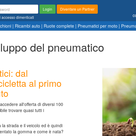
Login
Diventare un Partner
c
i accesso dimenticati
chioni
|
Ricambi auto
|
Ruote complete
|
Pneumatici per moto
|
Pneumat
viluppo del pneumatico
ci: dal
icletta al primo
to
ccedere all'offerta di diversi 100
bile trovare quasi tutti i
la strada e il veicolo ed è quindi
nventato la gomma e come è nata?