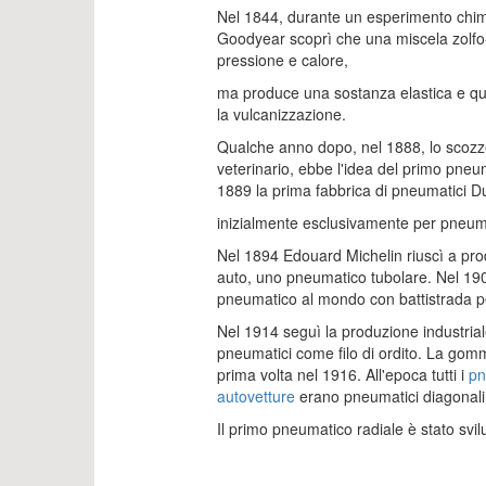
Nel 1844, durante un esperimento chim
Goodyear scoprì che una miscela zolfo
pressione e calore,
ma produce una sostanza elastica e quin
la vulcanizzazione.
Qualche anno dopo, nel 1888, lo scoz
veterinario, ebbe l'idea del primo pneum
1889 la prima fabbrica di pneumatici D
inizialmente esclusivamente per pneumat
Nel 1894 Edouard Michelin riuscì a pro
auto, uno pneumatico tubolare. Nel 190
pneumatico al mondo con battistrada pe
Nel 1914 seguì la produzione industrial
pneumatici come filo di ordito. La gomm
prima volta nel 1916. All'epoca tutti i
pn
autovetture
erano pneumatici diagonali
Il primo pneumatico radiale è stato svi