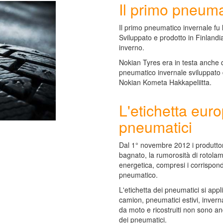
Il primo pneuma
Il primo pneumatico invernale fu
Sviluppato e prodotto in Finlandia
inverno.
Nokian Tyres era in testa anche qu
pneumatico invernale sviluppato 
Nokian Kometa Hakkapeliitta.
L'etichetta eur
pneumatici
Dal 1° novembre 2012 i produttor
bagnato, la rumorosità di rotolam
energetica, compresi i corrisponde
pneumatico.
L'etichetta dei pneumatici si appl
camion, pneumatici estivi, inverna
da moto e ricostruiti non sono anc
dei pneumatici.