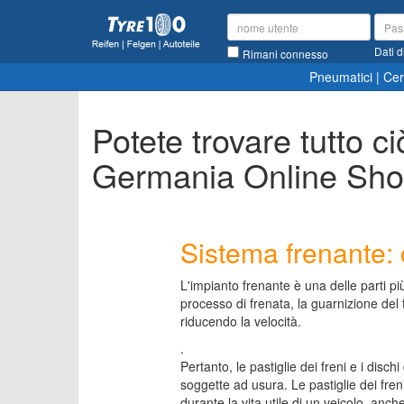
Dati d
Rimani connesso
Pneumatici
|
Cer
Potete trovare tutto ci
Germania Online Sh
Sistema frenante: 
L'impianto frenante è una delle parti più
processo di frenata, la guarnizione del 
riducendo la velocità.
.
Pertanto, le pastiglie dei freni e i dischi
soggette ad usura. Le pastiglie dei fre
durante la vita utile di un veicolo, anc