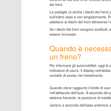
dei freni.
Le pastiglie (e anche i dischi dei fren
sull'intero asse e non singolarmente. Per
adattano ai dischi dei freni attraverso l
Se i dischi dei freni vengono sostituiti,
essere rinnovate.
Quando è necessar
un freno?
Per informare gli automobilisti, oggi le 
indicatore di usura. Il display nell'abita
contatto di avviso nel rivestimento.
.
Quando viene raggiunto il limite di usur
nell'abitacolo dell'auto. A seconda del 
sistema frenante, la posizione di instal
variano a seconda dell'asse anteriore o