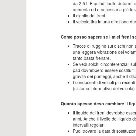
da 2,5 t. È quindi facile determi
aumenta ed è necessaria più forz
Il cigolio dei freni
Il veicolo tira in una direzione du
Come posso sapere se i miei freni 
Tracce di ruggine sui dischi no
una leggera vibrazione del volant
tanto basta frenare.
Se vedi solchi circonferenziali su
pad dovrebbero essere sostituiti
gravità dei punteggi, anche il 
I conducenti di veicoli più recent
(sistema informativo del veicolo) 
Quanto spesso devo cambiare il liqu
Il liquido dei freni dovrebbe es
anni. Anche il livello del liquido 
intervalli regolari.
Puoi trovare la data di sostituzion