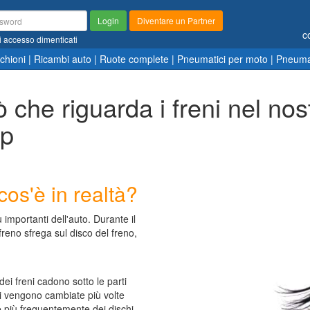
Login
Diventare un Partner
c
i accesso dimenticati
chioni
|
Ricambi auto
|
Ruote complete
|
Pneumatici per moto
|
Pneumat
ò che riguarda i freni nel nos
op
cos'è in realtà?
 importanti dell'auto. Durante il
freno sfrega sul disco del freno,
 dei freni cadono sotto le parti
ni vengono cambiate più volte
he più frequentemente dei dischi