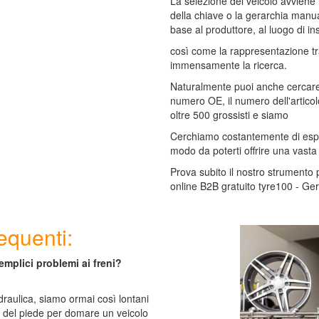
La selezione del veicolo avviene 
della chiave o la gerarchia manual
base al produttore, al luogo di in
così come la rappresentazione tr
immensamente la ricerca.
Naturalmente puoi anche cercare i
numero OE, il numero dell'artico
oltre 500 grossisti e siamo
Cerchiamo costantemente di espa
modo da poterti offrire una vasta
Prova subito il nostro strumento 
online B2B gratuito tyre100 - Ge
quenti:
mplici problemi ai freni?
raulica, siamo ormai così lontani
del piede per domare un veicolo