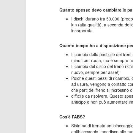
Quanto spesso devo cambiare le past
I dischi durano tra 50.000 (prodo
km (alta qualità), a seconda dello 
incorporata.
Quanto tempo ho a disposizione per
Il cambio delle pastiglie dei fren
minuti per ruota, ma è sempre nec
Il cambio del disco del freno rich
nuovo, sempre per asse!)
Poiché questi pezzi di ricambio, 
ad usura, vengono a contatto co
che parti del freno si incrostino o
difficile da risolvere. Questo sp
anticipo e non può aumentare im
Cos'è l'ABS?
Sistema di frenata antibloccaggio:
antibloccaggio impedisce alle ruot