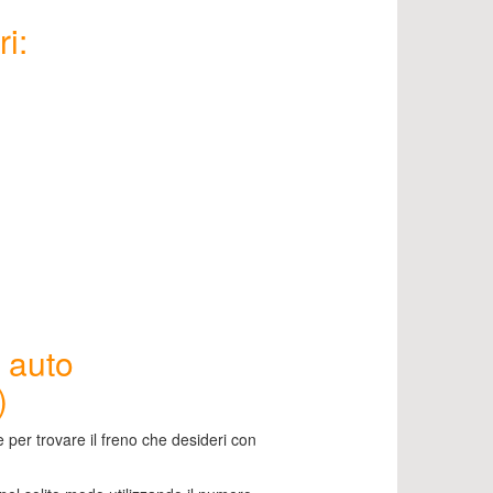
ri:
 auto
)
e per trovare il freno che desideri con