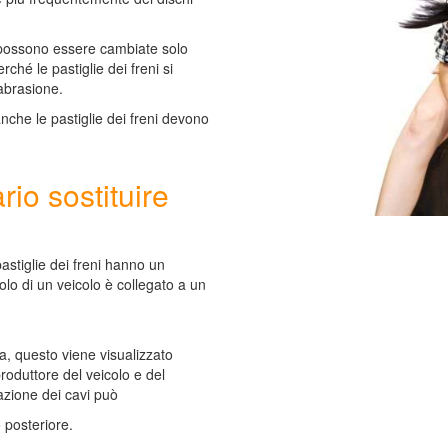
i) possono essere cambiate solo
ché le pastiglie dei freni si
'abrasione.
 anche le pastiglie dei freni devono
io sostituire
pastiglie dei freni hanno un
colo di un veicolo è collegato a un
a, questo viene visualizzato
produttore del veicolo e del
lazione dei cavi può
 posteriore.