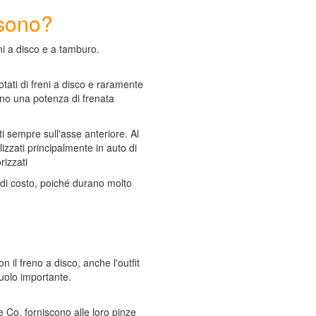
 sono?
eni a disco e a tamburo.
otati di freni a disco e raramente
anno una potenza di frenata
ti sempre sull'asse anteriore. Al
lizzati principalmente in auto di
rizzati
i di costo, poiché durano molto
on il freno a disco, anche l'outfit
ruolo importante.
Co. forniscono alle loro pinze