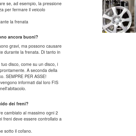
nare se, ad esempio, la pressione
a per fermare il veicolo
rante la frenata
sono ancora buoni?
n sono gravi, ma possono causare
e durante la frenata. Di tanto in
l tuo disco, come su un disco, i
 prontamente. A seconda della
disco. SEMPRE PER ASSE!
i vengono informati dal loro FIS
nell'abitacolo.
ido dei freni?
sere cambiato al massimo ogni 2
dei freni deve essere controllato a
e sotto il cofano.