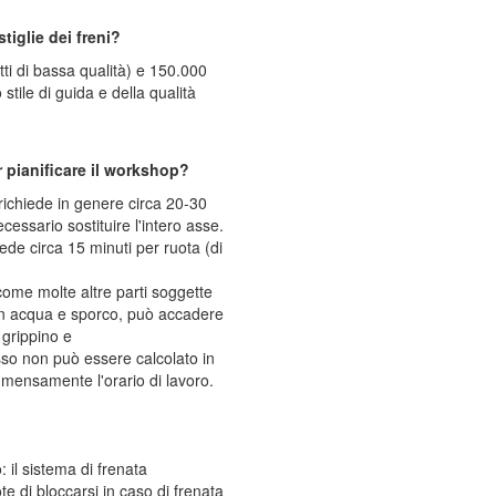
iglie dei freni?
tti di bassa qualità) e 150.000
stile di guida e della qualità
 pianificare il workshop?
i richiede in genere circa 20-30
essario sostituire l'intero asse.
iede circa 15 minuti per ruota (di
come molte altre parti soggette
n acqua e sporco, può accadere
 grippino e
esso non può essere calcolato in
mensamente l'orario di lavoro.
 il sistema di frenata
e di bloccarsi in caso di frenata