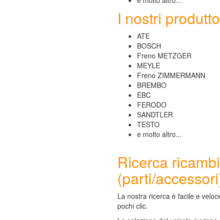
e molto altro...
I nostri produtto
ATE
BOSCH
Freno METZGER
MEYLE
Freno ZIMMERMANN
BREMBO
EBC
FERODO
SANDTLER
TESTO
e molto altro...
Ricerca ricambi
(parti/accessori
La nostra ricerca è facile e veloc
pochi clic.