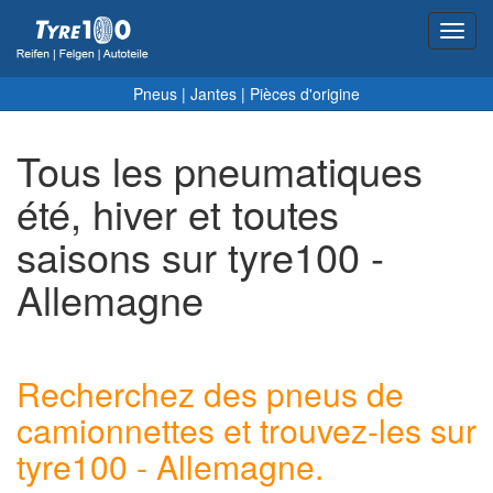
Toggl
navig
Pneus
|
Jantes
|
Pièces d'origine
Tous les pneumatiques
été, hiver et toutes
saisons sur tyre100 -
Allemagne
Recherchez des pneus de
camionnettes et trouvez-les sur
tyre100 - Allemagne.