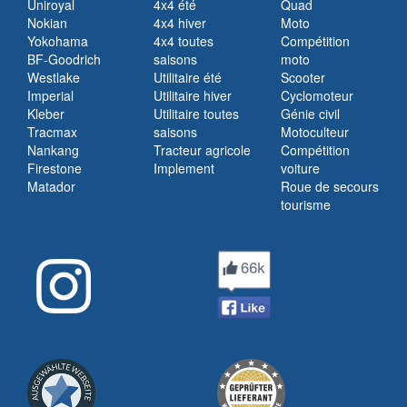
Uniroyal
4x4 été
Quad
Nokian
4x4 hiver
Moto
Yokohama
4x4 toutes
Compétition
BF-Goodrich
saisons
moto
Westlake
Utilitaire été
Scooter
Imperial
Utilitaire hiver
Cyclomoteur
Kleber
Utilitaire toutes
Génie civil
Tracmax
saisons
Motoculteur
Nankang
Tracteur agricole
Compétition
Firestone
Implement
voiture
Matador
Roue de secours
tourisme