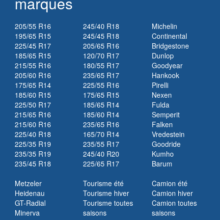
marques
205/55 R16
245/40 R18
Michelin
195/65 R15
245/45 R18
Continental
225/45 R17
205/65 R16
Bridgestone
185/65 R15
120/70 R17
Dunlop
215/55 R16
180/55 R17
Goodyear
205/60 R16
235/65 R17
Hankook
175/65 R14
225/55 R16
Pirelli
185/60 R15
175/65 R15
Nexen
225/50 R17
185/65 R14
Fulda
215/65 R16
185/60 R14
Semperit
215/60 R16
235/65 R16
Falken
225/40 R18
165/70 R14
Vredestein
225/35 R19
235/55 R17
Goodride
235/35 R19
245/40 R20
Kumho
235/45 R18
225/65 R17
Barum
Metzeler
Tourisme été
Camion été
Heidenau
Tourisme hiver
Camion hiver
GT-Radial
Tourisme toutes
Camion toutes
Minerva
saisons
saisons