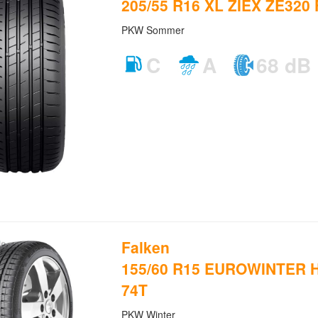
205/55 R16 XL ZIEX ZE320
PKW Sommer
C
A
68 dB
Falken
155/60 R15 EUROWINTER H
74T
PKW Winter