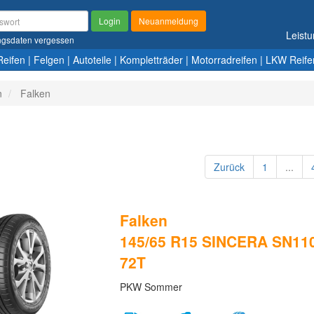
Login
Neuanmeldung
Leist
gsdaten vergessen
Reifen
|
Felgen
|
Autoteile
|
Kompletträder
|
Motorradreifen
|
LKW Reife
n
Falken
Zurück
1
...
Falken
145/65 R15 SINCERA SN110
72T
PKW Sommer