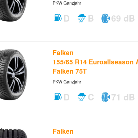
PKW Ganzjahr
D
B
69 dB
Falken
155/65 R14 Euroallseason
Falken 75T
PKW Ganzjahr
D
C
71 dB
Falken