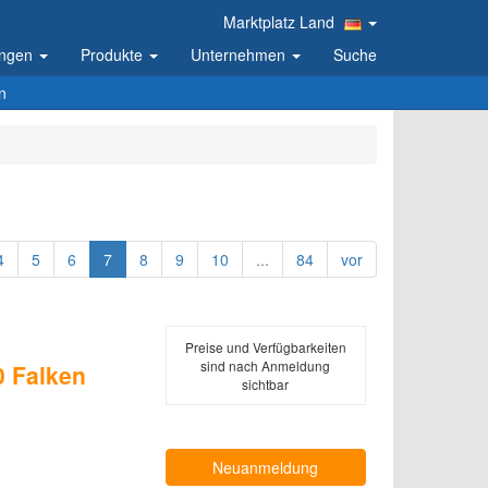
Marktplatz Land
ungen
Produkte
Unternehmen
Suche
n
4
5
6
7
8
9
10
...
84
vor
Preise und Verfügbarkeiten
sind nach Anmeldung
 Falken
sichtbar
Neuanmeldung