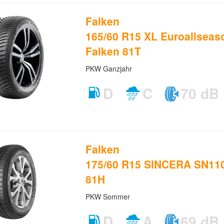
Falken
165/60 R15 XL Euroallsea
Falken 81T
PKW Ganzjahr
D
C
70 dB
Falken
175/60 R15 SINCERA SN110
81H
PKW Sommer
D
A
69 dB