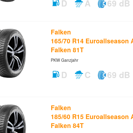
D
A
69 dB
Falken
165/70 R14 Euroallseason
Falken 81T
PKW Ganzjahr
D
C
69 dB
Falken
185/60 R15 Euroallseason
Falken 84T