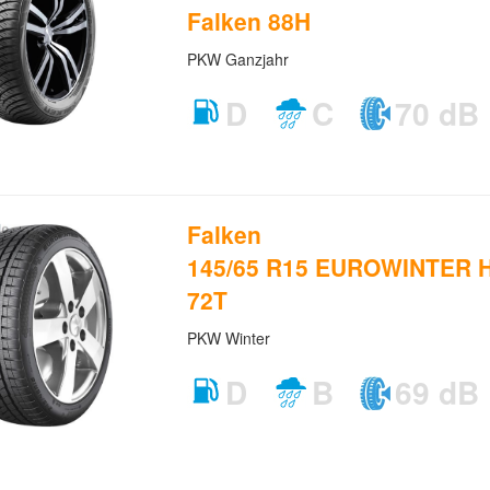
Falken 88H
PKW Ganzjahr
D
C
70 dB
Falken
145/65 R15 EUROWINTER H
72T
PKW Winter
D
B
69 dB