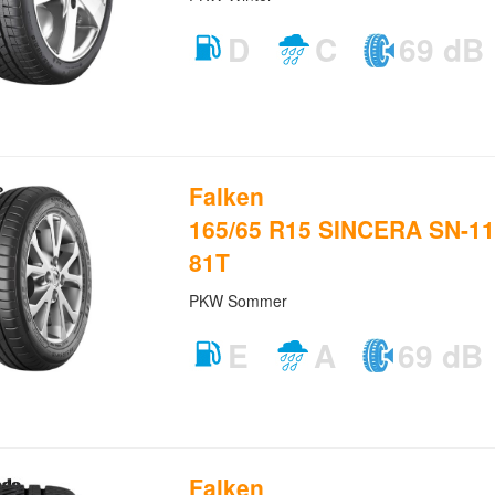
D
C
69 dB
Falken
165/65 R15 SINCERA SN-11
81T
PKW Sommer
E
A
69 dB
Falken