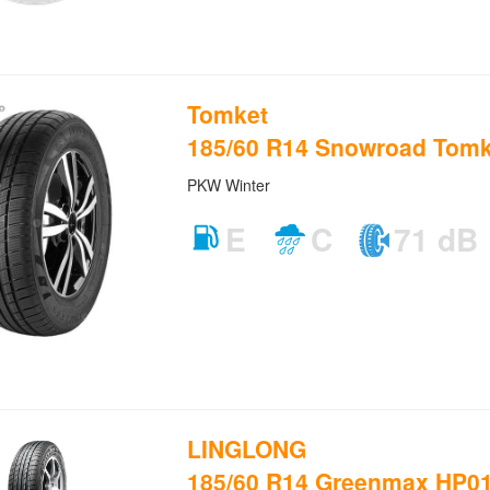
Tomket
185/60 R14 Snowroad Tomk
PKW Winter
E
C
71 dB
LINGLONG
185/60 R14 Greenmax HP0