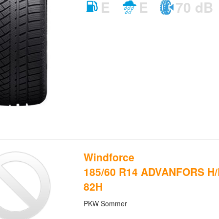
E
E
70 dB
Windforce
185/60 R14 ADVANFORS H/
82H
PKW Sommer