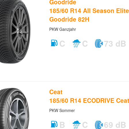
Goodride
185/60 R14 All Season Elit
Goodride 82H
PKW Ganzjahr
C
C
73 dB
Ceat
185/60 R14 ECODRIVE Ceat
PKW Sommer
B
C
69 dB