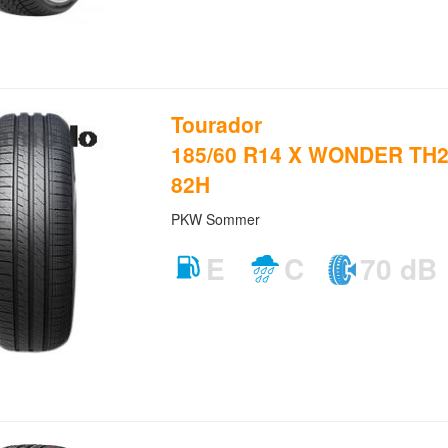
Tourador
185/60 R14 X WONDER TH2
82H
PKW Sommer
E
C
70 dB