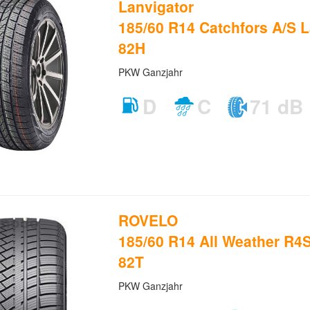
Lanvigator
185/60 R14 Catchfors A/S L
82H
PKW Ganzjahr
D
C
71 dB
ROVELO
185/60 R14 All Weather R
82T
PKW Ganzjahr