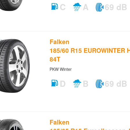
C
A
69 dB
Falken
185/60 R15 EUROWINTER H
84T
PKW Winter
D
B
69 dB
Falken