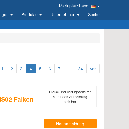
Marktplatz Land
ungen
Produkte
Unternehmen
Suche
n
1
2
3
4
5
6
7
...
84
vor
Preise und Verfügbarkeiten
sind nach Anmeldung
S02 Falken
sichtbar
Neuanmeldung