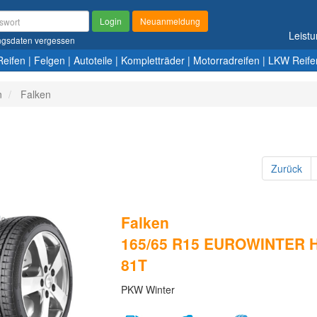
Login
Neuanmeldung
Leist
gsdaten vergessen
Reifen
|
Felgen
|
Autoteile
|
Kompletträder
|
Motorradreifen
|
LKW Reife
n
Falken
Zurück
Falken
165/65 R15 EUROWINTER H
81T
PKW Winter