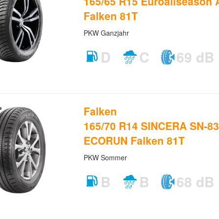
165/65 R15 Euroallseason
Falken 81T
PKW Ganzjahr
D
C
69 dB
Falken
165/70 R14 SINCERA SN-8
ECORUN Falken 81T
PKW Sommer
B
B
68 dB