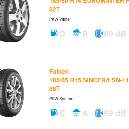
185/60 R14 EUROWINTER H
82T
PKW Winter
D
B
69 dB
Falken
185/65 R15 SINCERA SN-11
88T
PKW Sommer
C
A
69 dB