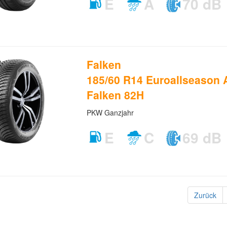
E
A
70 dB
Falken
185/60 R14 Euroallseason
Falken 82H
PKW Ganzjahr
E
C
69 dB
Zurück