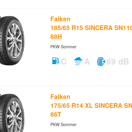
Falken
185/65 R15 SINCERA SN110
88H
PKW Sommer
C
A
69 dB
Falken
175/65 R14 XL SINCERA SN
86T
PKW Sommer