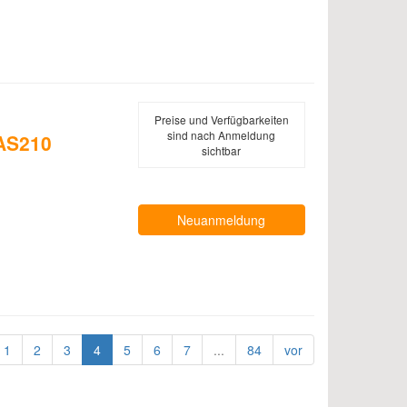
Preise und Verfügbarkeiten
sind nach Anmeldung
 AS210
sichtbar
Neuanmeldung
1
2
3
4
5
6
7
...
84
vor