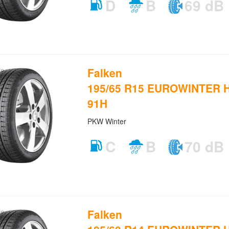
D
B
69 dB
Falken
195/65 R15 EUROWINTER H
91H
PKW Winter
C
B
70 dB
Falken