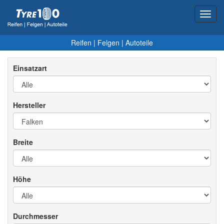
Toggl
navig
Reifen
|
Felgen
|
Autoteile
Einsatzart
Hersteller
Breite
Höhe
Durchmesser