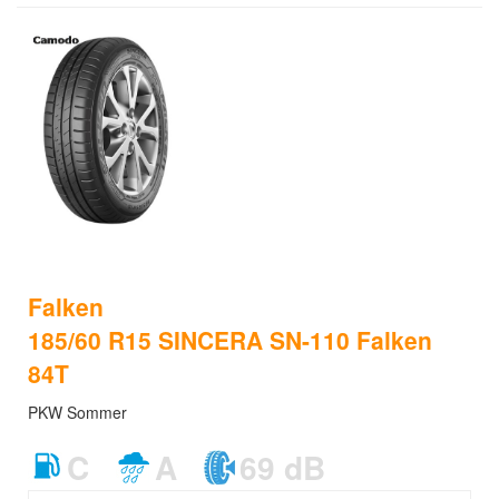
Falken
185/60 R15 SINCERA SN-110 Falken
84T
PKW Sommer
C
A
69 dB