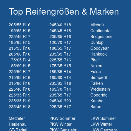
Top Reifengrößen & Marken
205/55 R16
245/40 R18
Michelin
195/65 R15
245/45 R18
Continental
225/45 R17
205/65 R16
Bridgestone
185/65 R15
120/70 R17
Dunlop
215/55 R16
180/55 R17
Goodyear
205/60 R16
235/65 R17
Hankook
175/65 R14
225/55 R16
Pirelli
185/60 R15
175/65 R15
Nexen
225/50 R17
185/65 R14
Fulda
215/65 R16
185/60 R14
Semperit
215/60 R16
235/65 R16
Falken
225/40 R18
165/70 R14
Vredestein
225/35 R19
235/55 R17
Goodride
235/35 R19
245/40 R20
Kumho
235/45 R18
225/65 R17
Barum
Metzeler
PKW Sommer
LKW Sommer
Heidenau
PKW Winter
LKW Winter
GT-Radial
PKW Ganzjahr
LKW Ganzjahr