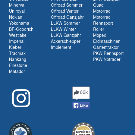
Minerva
Offroad Sommer
Quad
Uniroyal
Offroad Winter
Motorrad
Nokian
Offroad Ganzjahr
Motorrad
Yokohama
LLKW Sommer
Rennsport
BF-Goodrich
LLKW Winter
Roller
Westlake
LLKW Ganzjahr
Moped
Imperial
Ackerschlepper
Erdmaschinen
Kleber
Implement
Gartentraktor
Tracmax
PKW Rennsport
Nankang
PKW Noträder
Firestone
Matador