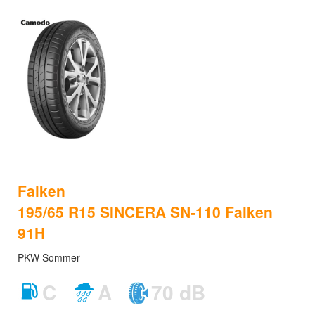
Falken
195/65 R15 SINCERA SN-110 Falken
91H
PKW Sommer
C
A
70 dB