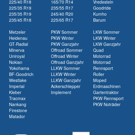
225/40 R18
165/70 R14
Vredestein
225/35 R19
235/55 R17
Goodride
235/35 R19
245/40 R20
Kumho
235/45 R18
225/65 R17
Barum
Metzeler
PKW Sommer
LKW Sommer
Heidenau
PKW Winter
LKW Winter
GT-Radial
PKW Ganzjahr
LKW Ganzjahr
Minerva
Offroad Sommer
Quad
Uniroyal
Offroad Winter
Motorrad
Nokian
Offroad Ganzjahr
Motorrad
Yokohama
LLKW Sommer
Rennsport
BF-Goodrich
LLKW Winter
Roller
Westlake
LLKW Ganzjahr
Moped
Imperial
Ackerschlepper
Erdmaschinen
Kleber
Implement
Gartentraktor
Tracmax
PKW Rennsport
Nankang
PKW Noträder
Firestone
Matador