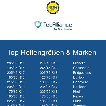
Top Reifengrößen & Marken
205/55 R16
245/40 R18
Michelin
195/65 R15
245/45 R18
Continental
225/45 R17
205/65 R16
Bridgestone
185/65 R15
120/70 R17
Dunlop
215/55 R16
180/55 R17
Goodyear
205/60 R16
235/65 R17
Hankook
175/65 R14
225/55 R16
Pirelli
185/60 R15
175/65 R15
Nexen
225/50 R17
185/65 R14
Fulda
215/65 R16
185/60 R14
Semperit