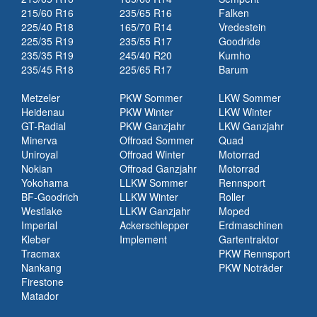
215/60 R16
235/65 R16
Falken
225/40 R18
165/70 R14
Vredestein
225/35 R19
235/55 R17
Goodride
235/35 R19
245/40 R20
Kumho
235/45 R18
225/65 R17
Barum
Metzeler
PKW Sommer
LKW Sommer
Heidenau
PKW Winter
LKW Winter
GT-Radial
PKW Ganzjahr
LKW Ganzjahr
Minerva
Offroad Sommer
Quad
Uniroyal
Offroad Winter
Motorrad
Nokian
Offroad Ganzjahr
Motorrad
Yokohama
LLKW Sommer
Rennsport
BF-Goodrich
LLKW Winter
Roller
Westlake
LLKW Ganzjahr
Moped
Imperial
Ackerschlepper
Erdmaschinen
Kleber
Implement
Gartentraktor
Tracmax
PKW Rennsport
Nankang
PKW Noträder
Firestone
Matador