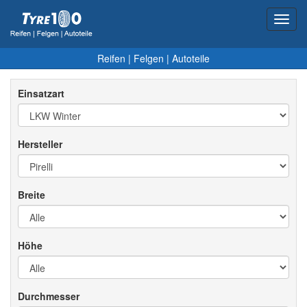
Toggl
navig
Reifen
|
Felgen
|
Autoteile
Einsatzart
Hersteller
Breite
Höhe
Durchmesser